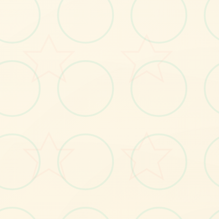

画面艺术展
感受游戏的视觉魅力
No.1