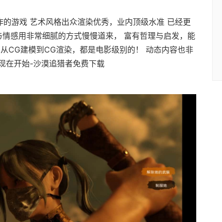
制作的游戏 艺术风格出众渲染优秀，业内顶级水准 已经更
情与情感用非常细腻的方式慢慢道来， 富有哲理与启发，能
从CG建模到CG渲染，都是电影级别的！ 动态内容也非
现在开始-沙漠追猎者免费下载