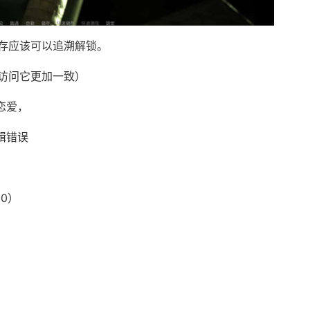
存应该可以追溯解锁。
访问它更加一致）
谈恋爱，
逻辑错误
00）