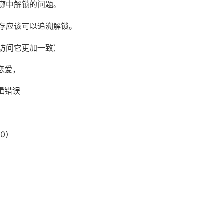
廊中解锁的问题。
存应该可以追溯解锁。
访问它更加一致）
谈恋爱，
逻辑错误
00）