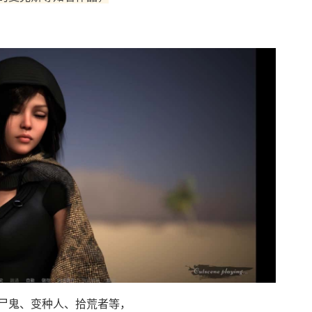
尸鬼、变种人、拾荒者等，