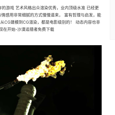
制作的游戏 艺术风格出众渲染优秀，业内顶级水准 已经更
情与情感用非常细腻的方式慢慢道来， 富有哲理与启发，能
从CG建模到CG渲染，都是电影级别的！ 动态内容也非
现在开始-沙漠追猎者免费下载