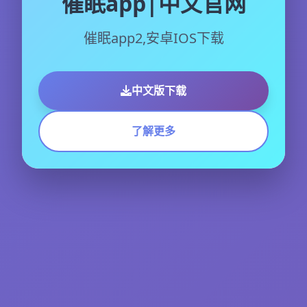
催眠app|中文官网
催眠app2,安卓IOS下载
中文版下载
了解更多