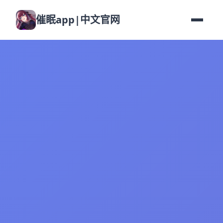
催眠app|中文官网