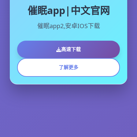
催眠app|中文官网
催眠app2,安卓IOS下载
高速下载
了解更多