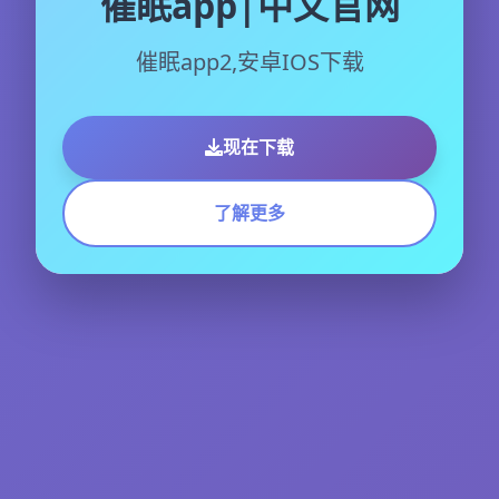
催眠app|中文官网
催眠app2,安卓IOS下载
现在下载
了解更多