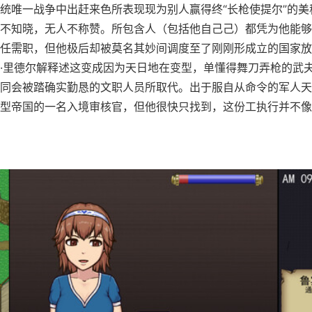
统唯一战争中出赶来色所表现现为别人赢得终“长枪使提尔”的美
不知晓，无人不称赞。所包含人（包括他自己己）都凭为他能够
任需职，但他极后却被莫名其妙间调度至了刚刚形成立的国家放
·里德尔解释述这变成因为天日地在变型，单懂得舞刀弄枪的武
同会被踏确实勤恳的文职人员所取代。出于服自从命令的军人天
型帝国的一名入境审核官，但他很快只找到，这份工执行并不像