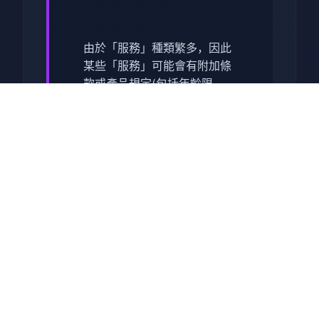
由於「服務」種類繁多，因此
某些「服務」可能會有附加條
款或產品規定(包括年齡限
制)。附加條款將與相關「服
務」一併提供；當您使用該
「服務」時，該等附加條款即
成為您與我們所訂協議的一部
分。
使用「服務」
您必須遵守「服務」中向您提
供的所有政策。