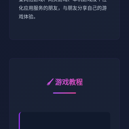
化应用服务的朋友，与朋友分享自己的游
戏体验。
🖌️ 游戏教程