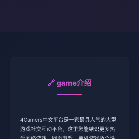
🔗 game介绍
4Gamers中文平台是一家最具人气的大型
游戏社交互动平台，这里您能结识更多热
爱网络游戏、网页游戏、单机游戏及个性