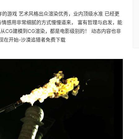
制作的游戏 艺术风格出众渲染优秀，业内顶级水准 已经更
情与情感用非常细腻的方式慢慢道来， 富有哲理与启发，能
从CG建模到CG渲染，都是电影级别的！ 动态内容也非
现在开始-沙漠追猎者免费下载