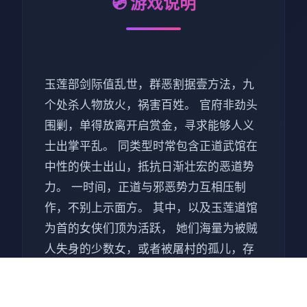
💿 游戏说明
玉莲部剑际值乱世，群恶割据壹方法，九
个处杀人物放火，祸害百姓。 官府非劲头
围剿，单得放离开启赏金，寻求能够人义
士出掌平乱。 同类型时常包含正道武馆在
中性的侠士出山，抵抗日渐壮宏的恶道势
力。 一时间，正道与邪恶势力互相压制
作，不别上示面方。 其中，以及玉莲道馆
为首的女侠们顶为活跃， 她们海量为被贼
人失身的少数女，或者被屠村的孤儿，存
在于多名真力高档强的馆导的带领下，她
们苦练剑术，誓需将贼人诛杀殆尽。 在复