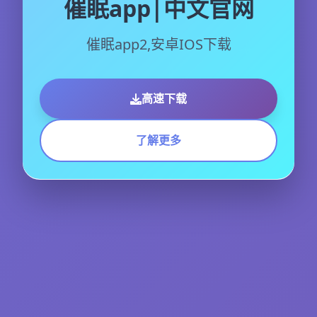
催眠app|中文官网
催眠app2,安卓IOS下载
高速下载
了解更多