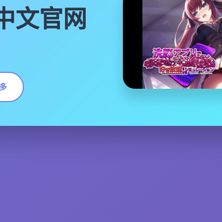
|中文官网
多