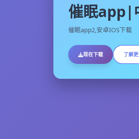
催眠app
催眠app2,安卓IOS下载
现在下载
了解更