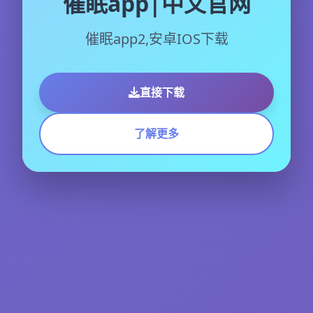
催眠app|中文官网
催眠app2,安卓IOS下载
直接下载
了解更多