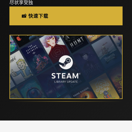
尽状享受独
📸 快速下载